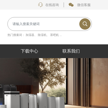
在线咨询
微信客服
热门搜索词：
加湿器
、
除湿机
、
茶吧机
...
下载中心
联系我们