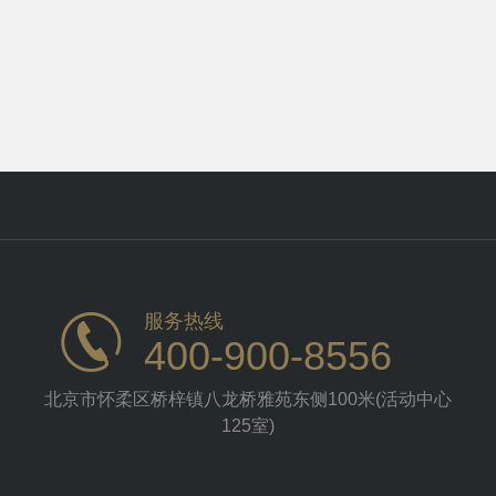
服务热线
400-900-8556
北京市怀柔区桥梓镇八龙桥雅苑东侧100米(活动中心
125室)